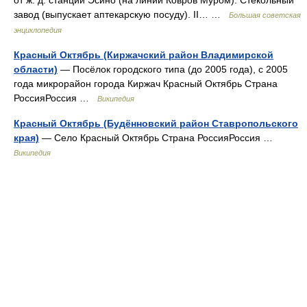
от ж. д. станции Эсино (на линии Ковров Муром). Стекольный
завод (выпускает аптекарскую посуду). II… …
Большая советская
энциклопедия
Красный Октябрь (Киржачский район Владимирской
области)
— Посёлок городского типа (до 2005 года), с 2005
года микрорайон города Киржач Красный Октябрь Страна
РоссияРоссия …
Википедия
Красный Октябрь (Будённовский район Ставропольского
края)
— Село Красный Октябрь Страна РоссияРоссия …
Википедия